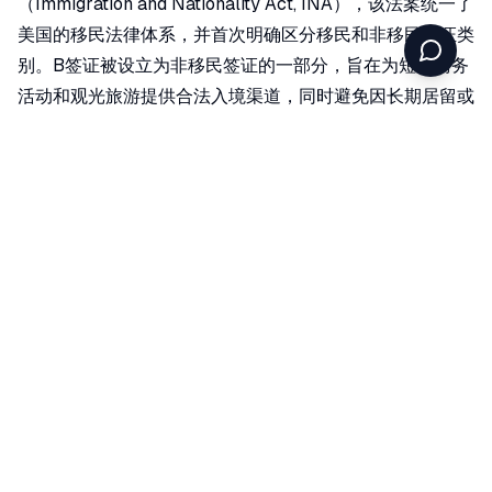
（Immigration and Nationality Act, INA），该法案统一了
美国的移民法律体系，并首次明确区分移民和非移民签证类
别。B签证被设立为非移民签证的一部分，旨在为短期商务
活动和观光旅游提供合法入境渠道，同时避免因长期居留或
非法就业对劳动力市场和移民政策造成冲击。
发展历程
随着全球化和国际旅行的普及，B签证的适用范围和规则逐
步完善。例如，签证有效期根据双边协议进行了多次调整，
许多国家的公民（如中国）可获得更长的有效期（如10年
多次往返）。此外，美国对签证申请的审查机制日益严格，
特别是在2001年“9·11事件”后，安全性成为签证审核的重要
考量因素。近年来，美国还通过电子化申请系统（如DS-
160表格）和生物识别技术提升签证管理效率。
申请流程
1.
填写DS-160表格